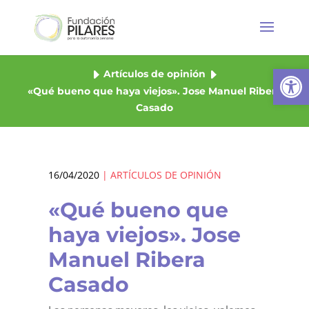
Abrir
Artículos de opinión
«Qué bueno que haya viejos». Jose Manuel Ribera
Casado
16/04/2020
|
ARTÍCULOS DE OPINIÓN
«Qué bueno que
haya viejos». Jose
Manuel Ribera
Casado