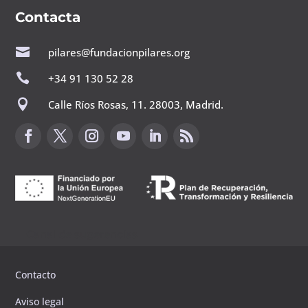
Contacta

pilares@fundacionpilares.org

+34 91 130 52 28

Calle Ríos Rosas, 11. 28003, Madrid.
Canal de sugerencias
Contacto
Aviso legal