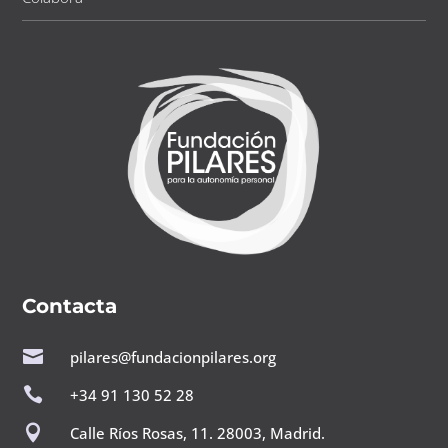
Contacta

pilares@fundacionpilares.org

+34 91 130 52 28

Calle Ríos Rosas, 11. 28003, Madrid.