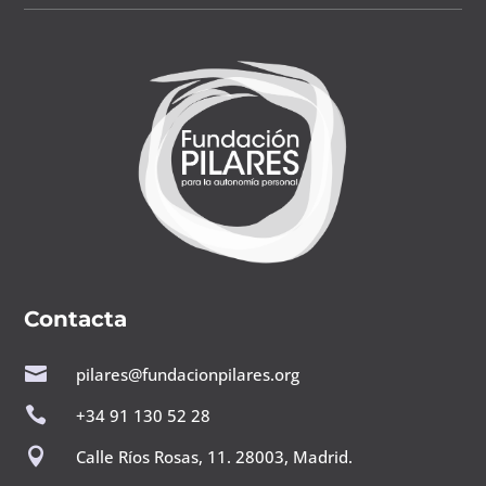
Contacta

pilares@fundacionpilares.org

+34 91 130 52 28

Calle Ríos Rosas, 11. 28003, Madrid.