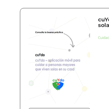
cuY
sol
Cuida