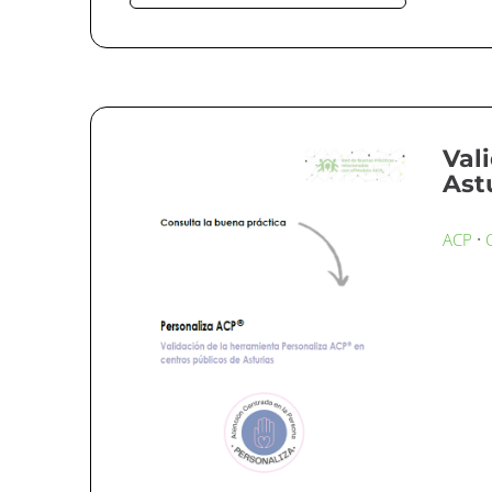
Val
Ast
·
ACP