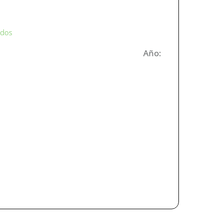
ados
Año: