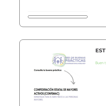
EST
Buen t