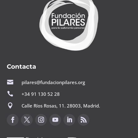
Contacta

pilares@fundacionpilares.org

+34 91 130 52 28

Calle Ríos Rosas, 11. 28003, Madrid.