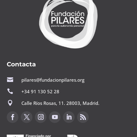
Contacta

pilares@fundacionpilares.org

+34 91 130 52 28

Calle Ríos Rosas, 11. 28003, Madrid.